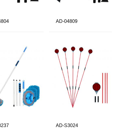
4804
AD-04809
8237
AD-S3024